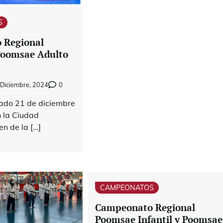
S
 Regional
Poomsae Adulto
Diciembre, 2024
0
ado 21 de diciembre
n la Ciudad
n de la […]
CAMPEONATOS
Campeonato Regional
Poomsae Infantil y Poomsae