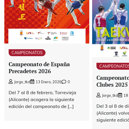
CAMPEONATOS
Campeonato de España
CAMPEONATO
Precadetes 2026
Campeonato
Jorge_tkd
13 Enero, 2026
0
Clubes 2025
Del 7 al 8 de febrero, Torrevieja
Jorge_tkd
18
(Alicante) acogera la siguiente
Del 3 al 8 de d
edición del campeonato de […]
(Alicante) volv
siguiente edici