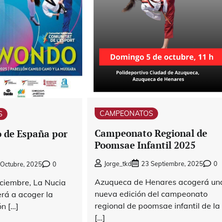
CAMPEONATOS
S
Campeonato Regional de
 de España por
Poomsae Infantil 2025
Jorge_tkd
23 Septiembre, 2025
0
 Octubre, 2025
0
Azuqueca de Henares acogerá un
iciembre, La Nucia
nueva edición del campeonato
erá a acoger la
regional de poomsae infantil de la
ón […]
[…]